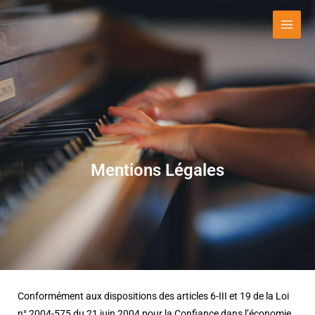
Aller
au
contenu
Mentions Légales
Conformément aux dispositions des articles 6-III et 19 de la Loi
n° 2004-575 du 21 juin 2004 pour la Confiance dans l’économie